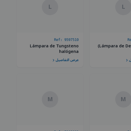
L
L
Ref:
9597510
R
Lámpara de Tungsteno
Lámpara de Deu
halógena
ل
عرض التفاصيل
M
M