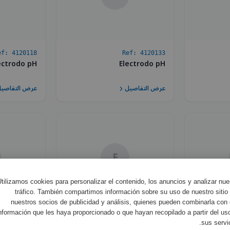
ef:
4120118
Ref:
4120133
ectrodo pH
Electrodo pH
عرض التفاصيل
عرض التفاصي
F
tilizamos cookies para personalizar el contenido, los anuncios y analizar nue
tráfico. También compartimos información sobre su uso de nuestro sitio
nuestros socios de publicidad y análisis, quienes pueden combinarla con 
nformación que les haya proporcionado o que hayan recopilado a partir del us
ef:
4120160
Ref:
4120161
 ml Patrón
Frasco 250 ml Patrón
sus servic