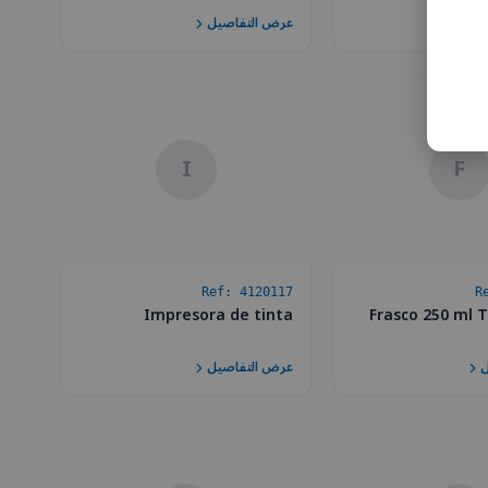
ل
عرض التفاصيل
I
F
Ref:
4120117
R
Impresora de tinta
Frasco 250 ml
ل
عرض التفاصيل