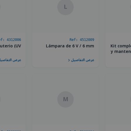
L
ef:
4312006
Ref:
4512009
terio (UV)
Lámpara de 6 V / 6 mm
Kit compl
y manten
عرض التفاصيل
عرض التفاصي
M