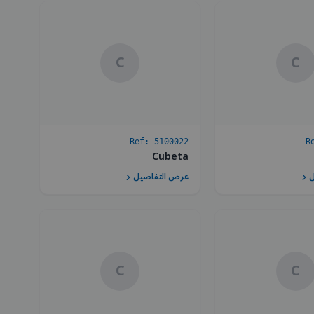
C
C
Ref:
5100022
R
Cubeta
ل
عرض التفاصيل
C
C