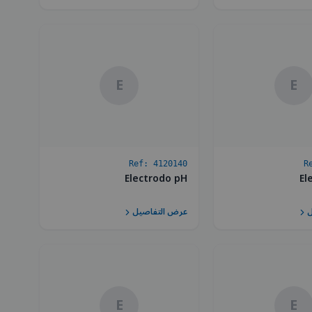
E
E
Ref:
4120140
R
Electrodo pH
El
ل
عرض التفاصيل
E
E