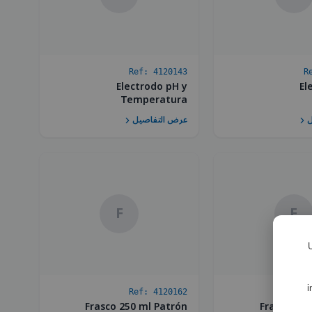
Ref:
4120143
R
Electrodo pH y
El
Temperatura
ل
عرض التفاصيل
F
F
U
i
Ref:
4120162
R
Frasco 250 ml Patrón
Frasco 250