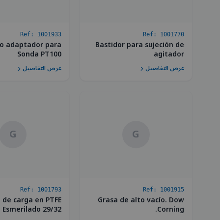
Ref:
1001933
Ref:
1001770
o adaptador para
Bastidor para sujeción de
Sonda PT100
agitador
عرض التفاصيل
عرض التفاصيل
G
G
Ref:
1001793
Ref:
1001915
o de carga en PTFE
Grasa de alto vacío. Dow
Esmerilado 29/32
Corning.