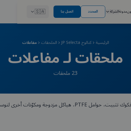
🇸🇦
ون
مدونة
الشركة
المحدد
اتصل بنا
الرئيسية
كتالوج JP Selecta
الملحقات
مفاعلات
ملحقات لـ مفاعلات
23
ملحقات
مكوّنات أخرى لتوسيع وصيانة جهازكم.