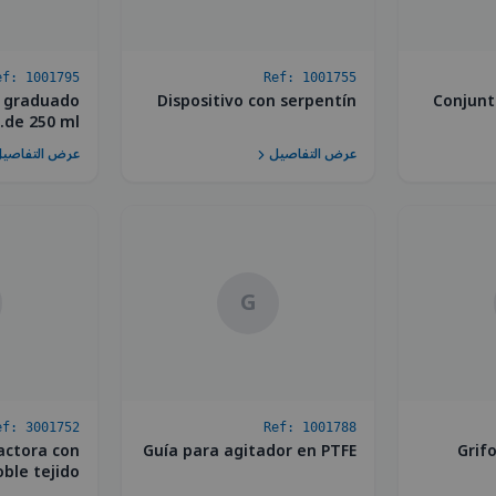
ef:
1001795
Ref:
1001755
 graduado
Dispositivo con serpentín
Conjunt
de 250 ml.
عرض التفاصيل
عرض التفاصي
G
ef:
3001752
Ref:
1001788
actora con
Guía para agitador en PTFE
Grif
oble tejido