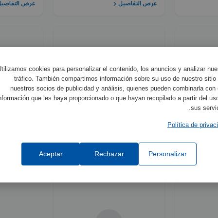
عرض التفاصيل
عرض التفاصي
R
tilizamos cookies para personalizar el contenido, los anuncios y analizar nue
tráfico. También compartimos información sobre su uso de nuestro sitio
nuestros socios de publicidad y análisis, quienes pueden combinarla con 
nformación que les haya proporcionado o que hayan recopilado a partir del us
sus servic
ef:
1001749
Ref:
1001947
Política de privac
onda Pt100
Resistencia de abrazadera
Refr
Aceptar
Rechazar
Personalizar
عرض التفاصيل
عرض التفاصي