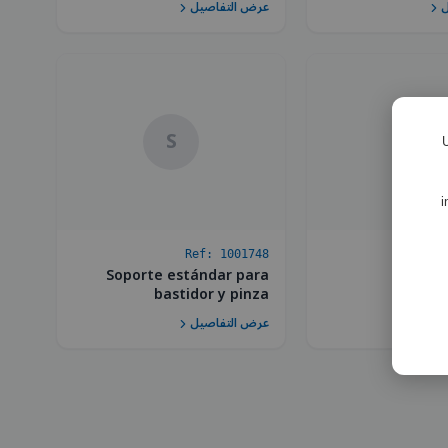
ل
عرض التفاصيل
S
S
U
i
Ref:
1001748
R
Soporte estándar para
S
bastidor y pinza
ل
عرض التفاصيل