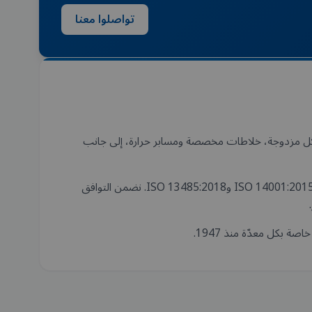
تواصلوا معنا
J مجموعة كاملة من الملحقات والمستهلكات لـالمفاعلات. في هذا القسم ستجدون فكوك تثبيت، حوامل PTFE، هياكل مزدوجة، خلاطات مخصصة ومسابر حرارة، إلى جانب
جميع الملحقات مصنّعة أو مورَّدة مباشرة من JP Selecta من مصنعنا في Abrera (Barcelona)، وفق شهادات ISO 9001:2015 وISO 14001:2015 وISO 13485:2018. نضمن التوافق
ة بكل معدّة منذ 1947.