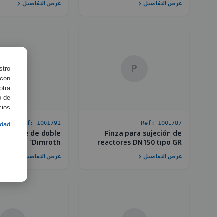
عرض التفاصيل
عرض التفاصيل
R
P
stro
 con
otra
o de
ios.
Ref:
1001792
Ref:
1001787
idad
igerante de doble
Pinza para sujeción de
efecto "Dimroth"
reactores DN150 tipo GR
عرض التفاصيل
عرض التفاصيل