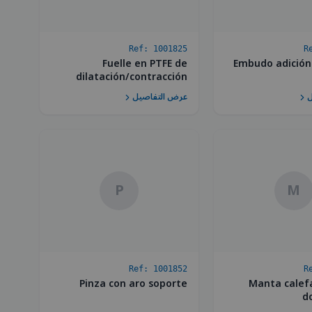
Ref:
1001825
R
Fuelle en PTFE de
Embudo adición
dilatación/contracción
ل
عرض التفاصيل
P
M
Ref:
1001852
R
Pinza con aro soporte
Manta calef
d