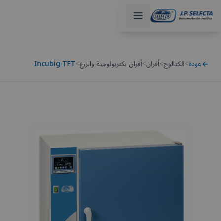
عودة
>
الكتالوج
>
أفران
>
أفران بكتريولوجية والزرع
>
Incubig-TFT