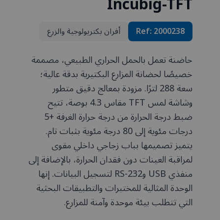
Incubig-TFT
2000238
Ref:
أفران بكتريولوجية والزرع
حاضنة تعمل بالحمل الحراري الطبيعي، مصممة
خصيصًا لحضانة المزارع البكتيرية بدقة عالية؛
سعة 288 لترًا. مزودة بمعالج دقيق متطور
وشاشة لمس TFT مقاس 4.3 بوصة، تتيح
ضبط درجة الحرارة من درجة حرارة الغرفة +5
درجات مئوية إلى 80 درجة مئوية بثبات تام.
يتميز تصميمها بباب زجاجي داخلي مقوى
لمراقبة العينات دون فقدان الحرارة، بالإضافة إلى
منفذي USB وRS-232 لتسجيل البيانات. إنها
الوحدة المثالية للمختبرات والتطبيقات البحثية
التي تتطلب بيئة موحدة وآمنة للمزارع.