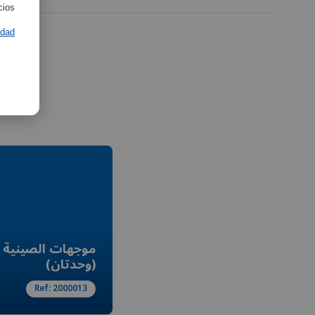
ios.
idad
موجهات الصينية
(وحدتان)
Ref:
2000013