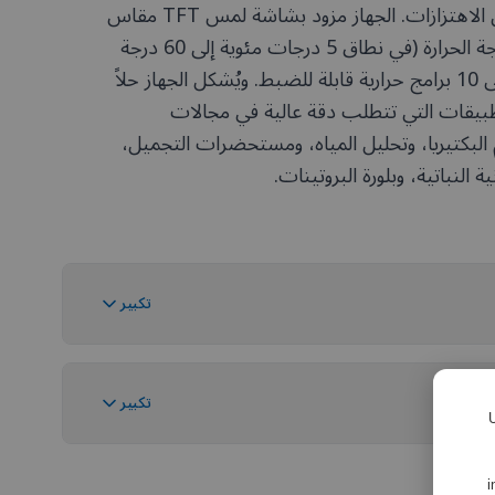
ومستقراً للغاية وخالياً من الاهتزازات. الجهاز مزود بشاشة لمس TFT مقاس
4.3 بوصة للتحكم في درجة الحرارة (في نطاق 5 درجات مئوية إلى 60 درجة
مئوية) وإعداد ما يصل إلى 10 برامج حرارية قابلة للضبط. ويُشكل الجهاز حلاً
للتطبيقات التي تتطلب دقة عالية في مجالات
م البكتيريا، وتحليل المياه، ومستحضرات التجميل،
لنباتية، وبلورة البروتينات.
تكبير
تكبير
U
i