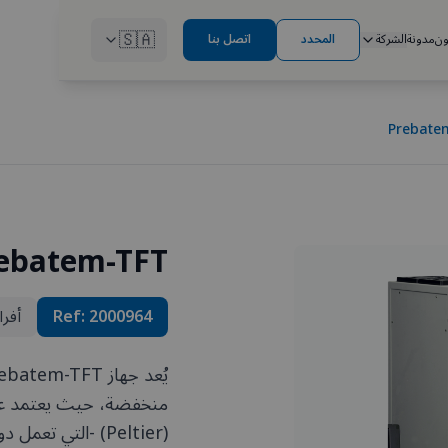
🇸🇦
ون
مدونة
الشركة
المحدد
اتصل بنا
Prebate
ebatem-TFT
2000964
Ref:
أفرا
منخفضة، حيث يعتمد على ت
(Peltier) -التي 