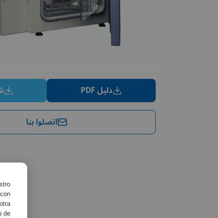
دليل PDF
شه
اتصلوا بنا
stro
 con
otra
o de