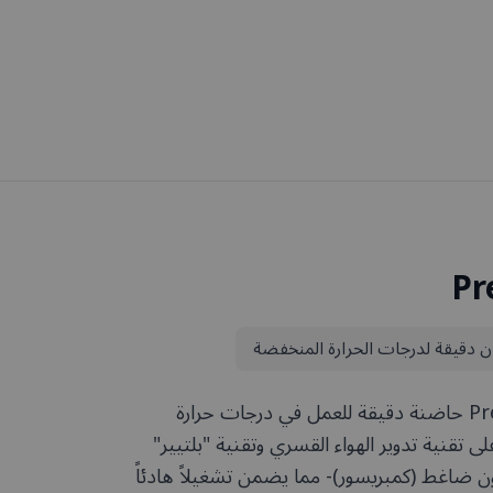
Pr
ن دقيقة لدرجات الحرارة المنخفضة
يُعد جهاز Prebatem-TFT حاضنة دقيقة للعمل في درجات حرارة
قنية تدوير الهواء القسري وتقنية "بلتيير"
تعمل دون ضاغط (كمبريسور)- مما يضمن تشغيلاً هادئاً