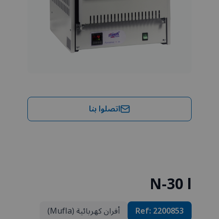
اتصلوا بنا
N-30 l
2200853
Ref:
أفران كهربائية (Mufla)