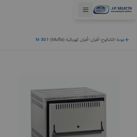
عودة
>
الكتالوج
>
أفران
>
أفران كهربائية (Mufla)
>
N-30 l