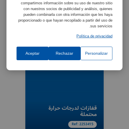
compartimos información sobre su uso de nuestro sitio
con nuestros socios de publicidad y análisis, quienes
pueden combinarla con otra información que les haya
proporcionado o que hayan recopilado a partir del uso de
sus servicios.
أنبوب استخلاص خارجي
Política de privacidad
Ref:
2200858
Aceptar
Rechazar
Personalizar
قفازات لدرجات حرارة
محتملة
Ref:
2253415