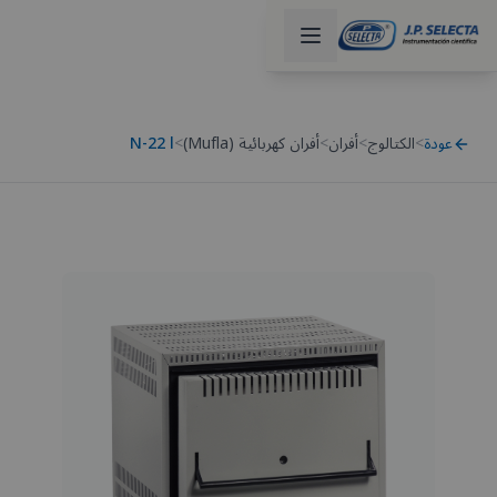
عودة
>
الكتالوج
>
أفران
>
أفران كهربائية (Mufla)
>
N-22 l