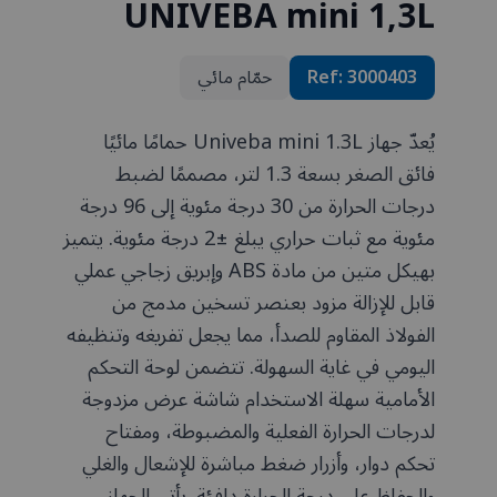
UNIVEBA mini 1,3L
3000403
Ref:
حمّام مائي
يُعدّ جهاز Univeba mini 1.3L حمامًا مائيًا
فائق الصغر بسعة 1.3 لتر، مصممًا لضبط
درجات الحرارة من 30 درجة مئوية إلى 96 درجة
مئوية مع ثبات حراري يبلغ ±2 درجة مئوية. يتميز
بهيكل متين من مادة ABS وإبريق زجاجي عملي
قابل للإزالة مزود بعنصر تسخين مدمج من
الفولاذ المقاوم للصدأ، مما يجعل تفريغه وتنظيفه
اليومي في غاية السهولة. تتضمن لوحة التحكم
الأمامية سهلة الاستخدام شاشة عرض مزدوجة
لدرجات الحرارة الفعلية والمضبوطة، ومفتاح
تحكم دوار، وأزرار ضغط مباشرة للإشعال والغلي
والحفاظ على درجة الحرارة دافئة. يأتي الجهاز