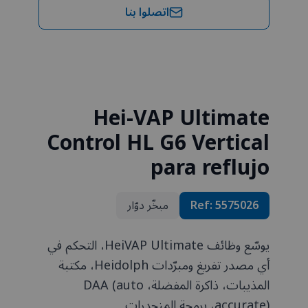
اتصلوا بنا
Hei-VAP Ultimate
Control HL G6 Vertical
para reflujo
5575026
Ref:
مبخّر دوّار
يوسّع وظائف HeiVAP Ultimate، التحكم في
أي مصدر تفريغ ومبرّدات Heidolph، مكتبة
المذيبات، ذاكرة المفضلة، DAA (auto
accurate)، برمجة المنحدرات