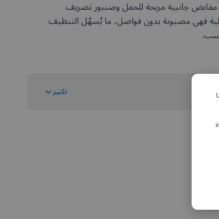
ت 20 و27 و45 لترًا مقابض جانبية مريحة للحمل وصنبور تصريف
خلية فهي مصبوبة بدون فواصل، ما يُسهّل التنظيف
اسب.
تكبير
U
i