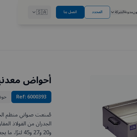
🇸🇦
ون
مدونة
الشركة
المحدد
اتصل بنا
أحواض معدنية 27
6000393
Ref:
حوض
صُنعت صواني منظم الحر
و20 و27 و45 ل