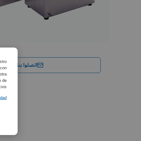
stro
اتصلوا بنا
 con
otra
o de
ios.
idad