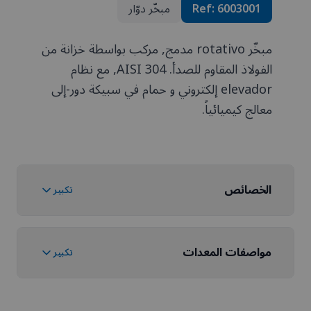
6003001
Ref:
مبخّر دوّار
مبخّر rotativo مدمج, مركب بواسطة خزانة من
الفولاذ المقاوم للصدأ. AISI 304, مع نظام
elevador إلكتروني و حمام في سبيكة دور-إلى
معالج كيميائياً.
الخصائص
تكبير
مواصفات المعدات
تكبير