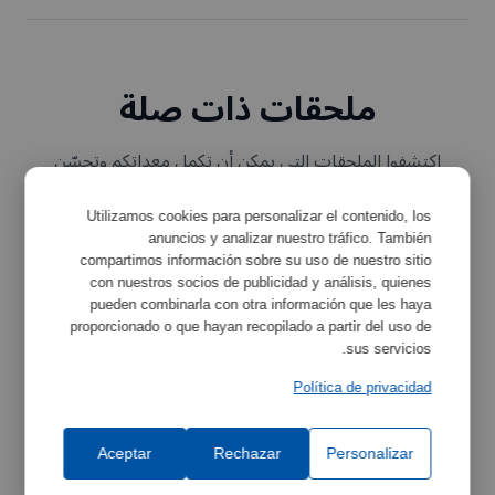
ملحقات ذات صلة
اكتشفوا الملحقات التي يمكن أن تكمل معداتكم وتحسّن
وظائفها.
Utilizamos cookies para personalizar el contenido, los
anuncios y analizar nuestro tráfico. También
compartimos información sobre su uso de nuestro sitio
con nuestros socios de publicidad y análisis, quienes
pueden combinarla con otra información que les haya
proporcionado o que hayan recopilado a partir del uso de
sus servicios.
Política de privacidad
زيت السيليكون
Aceptar
Rechazar
Personalizar
Ref:
1000027