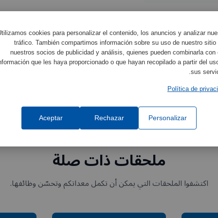
ادة CE
tilizamos cookies para personalizar el contenido, los anuncios y analizar nue
tráfico. También compartimos información sobre su uso de nuestro sitio
nuestros socios de publicidad y análisis, quienes pueden combinarla con 
nformación que les haya proporcionado o que hayan recopilado a partir del us
sus servic
Política de privac
Aceptar
Rechazar
Personalizar
ملحقات ذات صلة
اكتشفوا الملحقات التي يمكن أن تكمل معداتكم وتحسّن وظائفها.