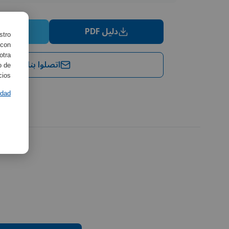
دليل PDF
شه
stro
 con
otra
اتصلوا بنا
o de
ios.
idad