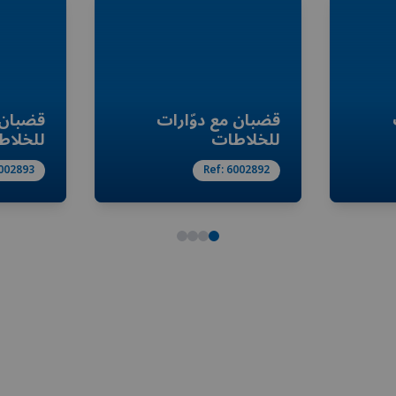
قضبان مع دوّارات
قضبان 
للخلاطات
للخلاط
002893
Ref:
6002892