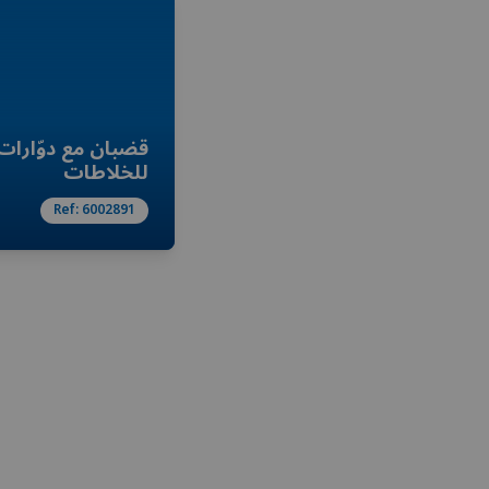
قضبان مع دوّارات
للخلاطات
Ref:
6002891