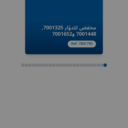
مخفّض للدوّار 7001325,
7001448 و7001652
Ref:
7001793