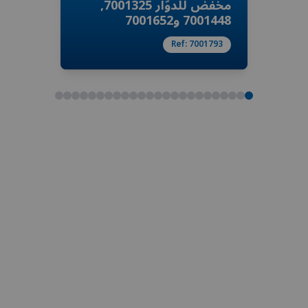
مخفّض للدوّار 7001325,
7001448 و7001652
Ref:
7001793