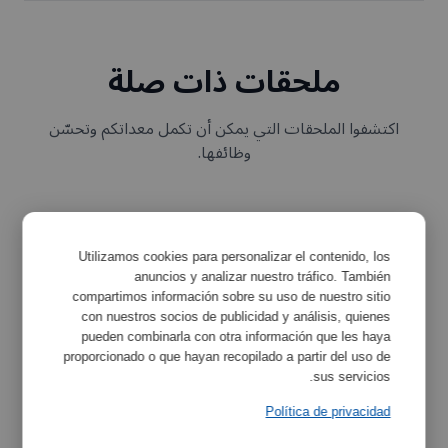
ملحقات ذات صلة
اكتشفوا الملحقات التي يمكن أن تكمل معداتكم وتحسّن
وظائفها.
Utilizamos cookies para personalizar el contenido, los
anuncios y analizar nuestro tráfico. También
compartimos información sobre su uso de nuestro sitio
con nuestros socios de publicidad y análisis, quienes
pueden combinarla con otra información que les haya
مخفّض للدوّار 7001324
proporcionado o que hayan recopilado a partir del uso de
و7001447 و7001653
sus servicios.
Ref:
7001797
Política de privacidad