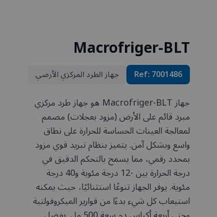
Macrofriger-BLT
7001486
Ref:
جهاز الطرد المركزي الأرضي
جهاز Macrofriger-BLT هو جهاز طرد مركزي
مبرد قائم على الأرض (مزود بعجلات) مصمم
لمعالجة العينات الحساسة للحرارة على نطاق
واسع وبشكل آمن. يتميز بنظام تبريد قوي مزود
بمحدد رقمي، مما يسمح بالتحكم الدقيق في
درجة الحرارة بين -12 درجة مئوية و40 درجة
مئوية. يوفر الجهاز تنوعًا استثنائيًا، حيث يمكنه
استيعاب كل شيء بدءًا من قوارير الميكروفولتية
وحتى أربعة أكياس دم سعة 500 مل. بفضل