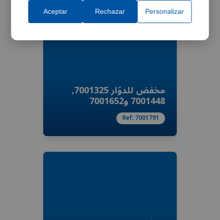
Aceptar
Rechazar
Personalizar
مخفّض للدوّار 7001325,
7001448 و7001652
Ref:
7001791