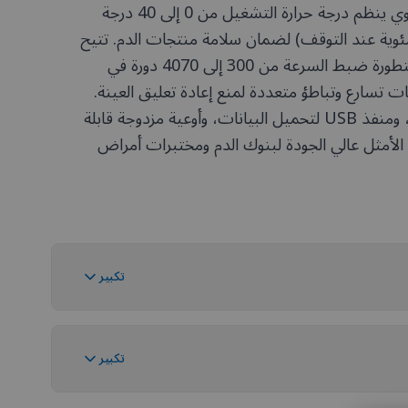
يحتوي على نظام تبريد قوي ينظم درجة حرارة التشغيل من 0 إلى 40 درجة
تى -20 درجة مئوية عند التوقف) لضمان سلامة منتجات الدم. تتيح
وحدة التحكم الدقيقة المتطورة ضبط السرعة من 300 إلى 4070 دورة في
ت تسارع وتباطؤ متعددة لمنع إعادة تعليق العينة.
مزود بغطاء ذاتي الإغلاق، ومنفذ USB لتحميل البيانات، وأوعية مزدوجة قابلة
 الأمثل عالي الجودة لبنوك الدم ومختبرات أمراض
تكبير
تكبير