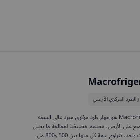
Macrofrige
 الطرد المركزي الأرضي
جهاز Macrofriger-BLT-Blood هو جهاز طرد مركزي مبرد عالي السعة
9600 مل) يُوضع على الأرض، مصمم خصيصًا لمعالجة ما يصل
إلى 12 كيس دم في وقت واحد، تتراوح سعة كل منها بين 500 و800 مل.