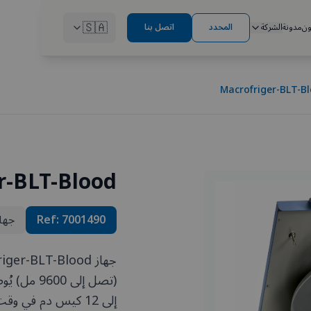
🇸🇦
ون
مدونة
الشركة
المحدد
اتصل بنا
Macrofriger-BLT-B
r-BLT-Blood
7001490
Ref:
جهاز
(تصل إلى 