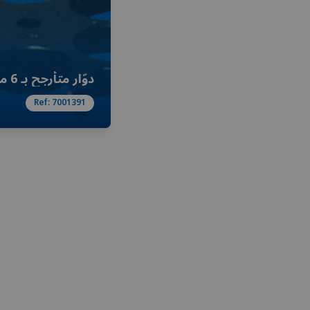
دوّار متأرجح بـ 6 مواضع
Ref:
7001391