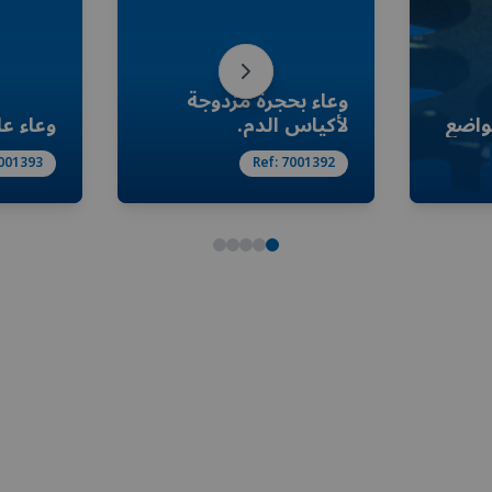
وعاء بحجرة مزدوجة
لأكياس الدم.
وعاء ع
001393
Ref:
7001392