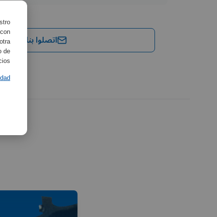
stro
 con
اتصلوا بنا
otra
o de
ios.
idad