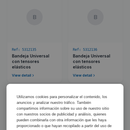
B
B
Ref:
5312135
Ref:
5312136
Bandeja Universal
Bandeja Universal
con tensores
con tensores
elásticos
elásticos
View detail
View detail
Utilizamos cookies para personalizar el contenido, los
anuncios y analizar nuestro tráfico. También
compartimos información sobre su uso de nuestro sitio
B
B
con nuestros socios de publicidad y análisis, quienes
pueden combinarla con otra información que les haya
proporcionado o que hayan recopilado a partir del uso de