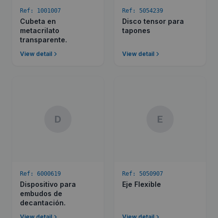
Ref:
1001007
Ref:
5054239
Cubeta en
Disco tensor para
metacrilato
tapones
transparente.
View detail
View detail
D
E
Ref:
6000619
Ref:
5050907
Dispositivo para
Eje Flexible
embudos de
decantación.
View detail
View detail