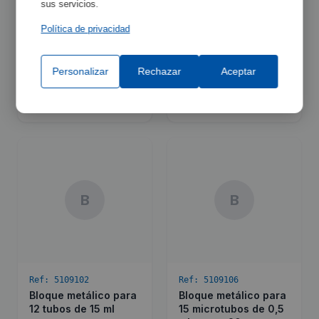
sus servicios.
Política de privacidad
Ref:
3001010
Ref:
3000977
Bases para
Bases para
adaptadores de
adaptadores de
Personalizar
Rechazar
Aceptar
matraces Erlenmeyer
matraces Erlenmeyer
View detail
View detail
B
B
Ref:
5109102
Ref:
5109106
Bloque metálico para
Bloque metálico para
12 tubos de 15 ml
15 microtubos de 0,5