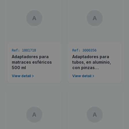
A
A
Ref:
1001718
Ref:
3000356
Adaptadores para
Adaptadores para
matraces esféricos
tubos, en aluminio,
500 ml
con pinzas
recubiertas en P.V.C.
View detail
View detail
para diferentes Ø de
tubos.
A
A