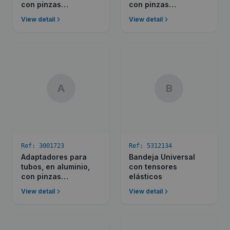
con pinzas
con pinzas
recubiertas en P.V.C.
recubiertas en P.V.C.
View detail
View detail
para diferentes Ø de
para diferentes Ø de
tubos.
tubos.
A
B
Ref:
3001723
Ref:
5312134
Adaptadores para
Bandeja Universal
tubos, en aluminio,
con tensores
con pinzas
elásticos
recubiertas en P.V.C.
View detail
View detail
para diferentes Ø de
tubos.