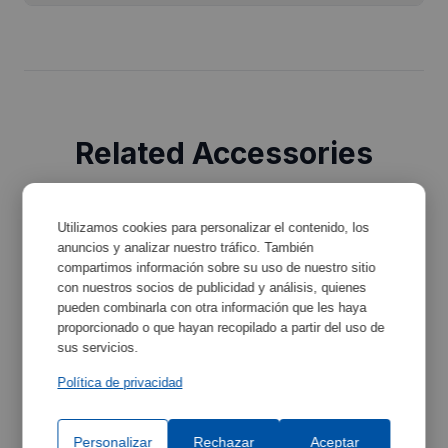
Related Accessories
Discover the accessories that can complement your
equipment and improve its functionality.
Utilizamos cookies para personalizar el contenido, los
anuncios y analizar nuestro tráfico. También
compartimos información sobre su uso de nuestro sitio
con nuestros socios de publicidad y análisis, quienes
pueden combinarla con otra información que les haya
proporcionado o que hayan recopilado a partir del uso de
sus servicios.
Política de privacidad
Personalizar
Rechazar
Aceptar