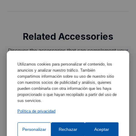
Related Accessories
Discover the accessories that can complement your
equipment and improve its functionality.
Utilizamos cookies para personalizar el contenido, los
anuncios y analizar nuestro tráfico. También
compartimos información sobre su uso de nuestro sitio
con nuestros socios de publicidad y análisis, quienes
pueden combinarla con otra información que les haya
proporcionado o que hayan recopilado a partir del uso de
sus servicios.
Política de privacidad
Silicone oil
Personalizar
Rechazar
Aceptar