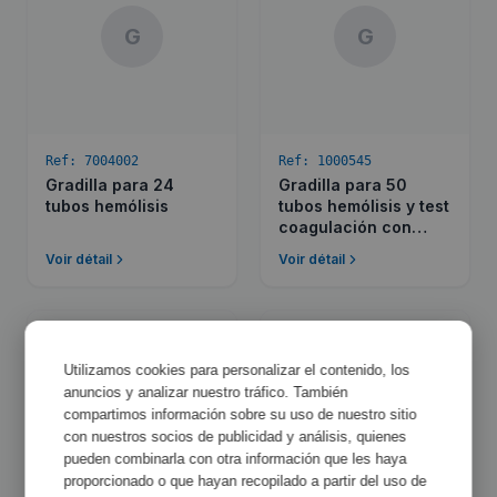
G
G
Ref:
7004002
Ref:
1000545
Gradilla para 24
Gradilla para 50
tubos hemólisis
tubos hemólisis y test
coagulación con
orificios de 13 mm Ø.
Voir détail
Voir détail
Utilizamos cookies para personalizar el contenido, los
anuncios y analizar nuestro tráfico. También
G
G
compartimos información sobre su uso de nuestro sitio
con nuestros socios de publicidad y análisis, quienes
pueden combinarla con otra información que les haya
proporcionado o que hayan recopilado a partir del uso de