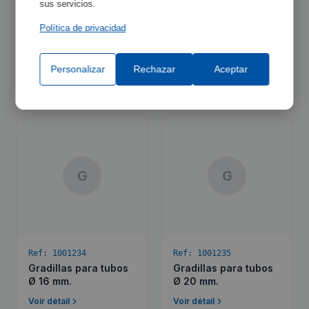
sus servicios.
Ref:
1000548
Ref:
1001233
Política de privacidad
Gradilla para 8
Gradillas para tubos
cubetas
Ø 13 mm.
espectrofotómetro de
Personalizar
Rechazar
Aceptar
10 mm lado, tipo
Voir détail
Voir détail
estándar y para
frascos monotest de
diferentes tamaños.
G
G
Ref:
1001234
Ref:
1001235
Gradillas para tubos
Gradillas para tubos
Ø 16 mm.
Ø 20 mm.
Voir détail
Voir détail