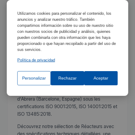
Utilizamos cookies para personalizar el contenido, los
anuncios y analizar nuestro tráfico. También
compartimos información sobre su uso de nuestro sitio
con nuestros socios de publicidad y análisis, quienes
Réacteurs | JP Selecta
pueden combinarla con otra información que les haya
proporcionado o que hayan recopilado a partir del uso de
sus servicios.
Les équipements Réacteurs de JP Selecta font
Política de privacidad
partie de la gamme
Réacteurs de laboratoire
,
conçus pour offrir précision, fiabilité et
conformité réglementaire dans les
Personalizar
Rechazar
Aceptar
environnements de laboratoire professionnels.
Chaque appareil est fabriqué dans l'usine
d'Abrera (Barcelone, Espagne) sous les
certifications ISO 9001:2015, ISO 14001:2015 et
ISO 13485:2018.
Découvrez notre sélection de Réacteurs avec
des spécifications techniques détaillées, une