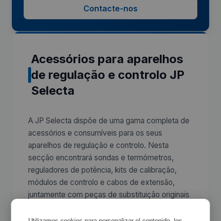
Contacte-nos
Acessórios para aparelhos
de regulação e controlo JP
Selecta
A JP Selecta dispõe de uma gama completa de
acessórios e consumíveis para os seus
aparelhos de regulação e controlo. Nesta
secção encontrará sondas e termómetros,
reguladores de potência, kits de calibração,
módulos de controlo e cabos de extensão,
juntamente com peças de substituição originais
e componentes de expansão para cada modelo
do catálogo.
Utilizamos cookies para personalizar el contenido, los