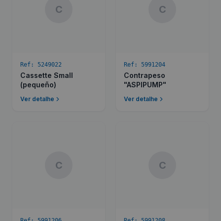
C
C
Ref:
5249022
Ref:
5991204
Cassette Small
Contrapeso
(pequeño)
"ASPIPUMP"
Ver detalhe
Ver detalhe
C
C
Ref:
5991206
Ref:
5991208