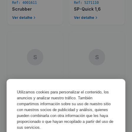
Ref:
4001611
Ref:
5271110
Scrubber
SP-Quick 1,6
Ver detalhe
Ver detalhe
S
S
Ref:
5271130
Ref:
5234301
Utilizamos cookies para personalizar el contenido, los
SP-Quick 2,5
SP-Standard 1,6
anuncios y analizar nuestro tráfico. También
compartimos información sobre su uso de nuestro sitio
Ver detalhe
Ver detalhe
con nuestros socios de publicidad y análisis, quienes
pueden combinarla con otra información que les haya
proporcionado o que hayan recopilado a partir del uso de
sus servicios.