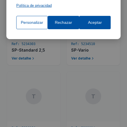
Política de privacidad
S
S
Personalizar
Rechazar
Aceptar
Ref:
5234303
Ref:
5234510
SP-Standard 2,5
SP-Vario
Ver detalhe
Ver detalhe
T
T