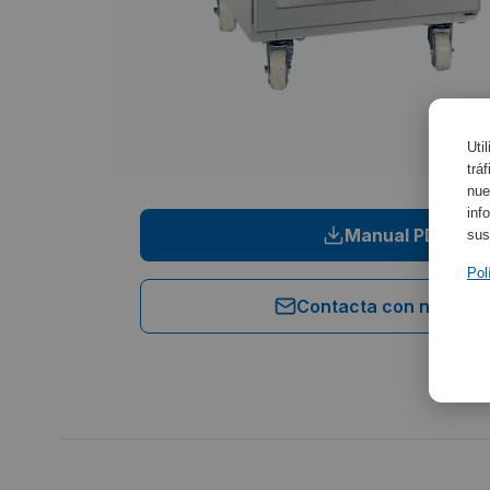
Uti
trá
nue
inf
Manual PDF
sus
Pol
Contacta con nosotro