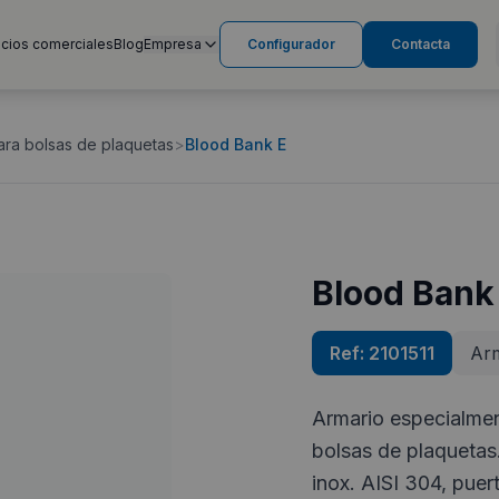
cios comerciales
Blog
Empresa
Configurador
Contacta
ara bolsas de plaquetas
>
Blood Bank E
Blood Bank
Ref:
2101511
Arm
Armario especialmen
bolsas de plaquetas.
inox. AISI 304, puer