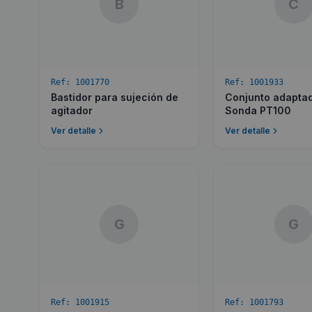
B
C
Ref:
1001770
Ref:
1001933
Bastidor para sujeción de
Conjunto adapta
agitador
Sonda PT100
Ver detalle
Ver detalle
G
G
Ref:
1001915
Ref:
1001793