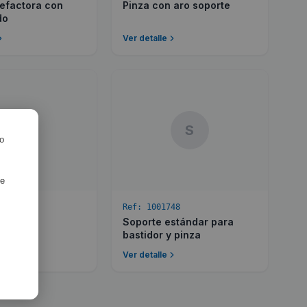
efactora con
Pinza con aro soporte
do
Ver detalle
S
S
ro
de
49
Ref:
1001748
100
Soporte estándar para
bastidor y pinza
Ver detalle