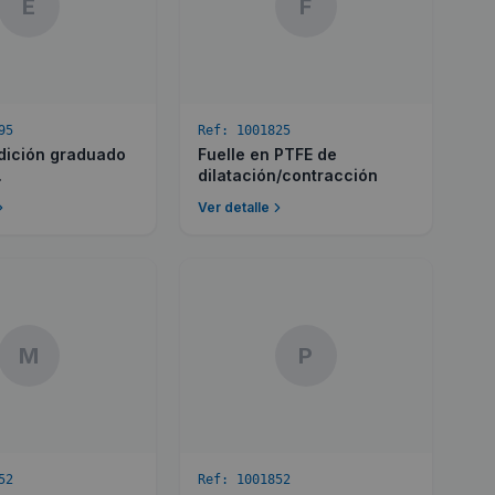
E
F
95
Ref:
1001825
dición graduado
Fuelle en PTFE de
.
dilatación/contracción
Ver detalle
M
P
52
Ref:
1001852