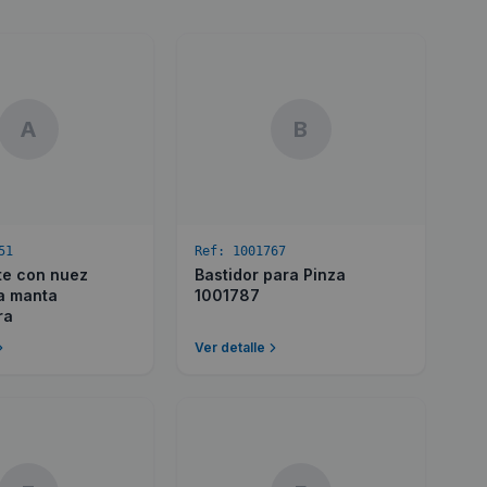
A
B
51
Ref:
1001767
te con nuez
Bastidor para Pinza
a manta
1001787
ra
Ver detalle