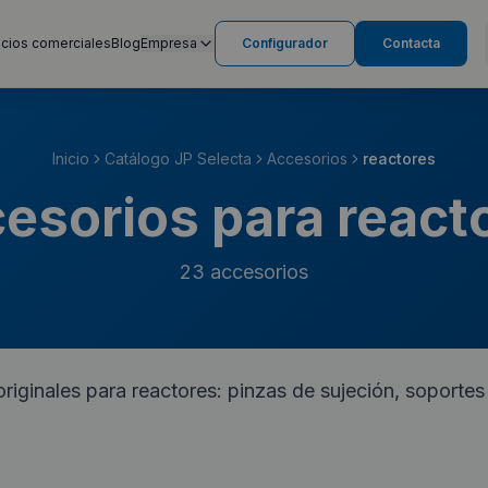
cios comerciales
Blog
Empresa
Configurador
Contacta
Inicio
Catálogo JP Selecta
Accesorios
reactores
esorios para react
23
accesorios
riginales para reactores: pinzas de sujeción, soport