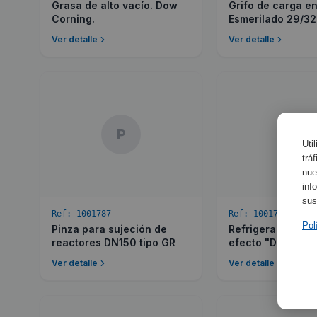
Grasa de alto vacío. Dow
Grifo de carga e
Corning.
Esmerilado 29/32
Ver detalle
Ver detalle
P
R
Uti
trá
nue
inf
sus
Ref:
1001787
Ref:
1001792
Pol
Pinza para sujeción de
Refrigerante de 
reactores DN150 tipo GR
efecto "Dimroth"
Ver detalle
Ver detalle