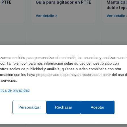
n PTFE
Guía para agitador en PTFE
Manta cal
doble teji
Ver detalle
Ver detalle
R
lizamos cookies para personalizar el contenido, los anuncios y analizar nuest
fico. También compartimos información sobre su uso de nuestro sitio con
stros socios de publicidad y análisis, quienes pueden combinarla con otra
ormación que les haya proporcionado o que hayan recopilado a partir del uso 
 servicios.
Ref:
1001947
Ref:
10017
ítica de privacidad
doble
Resistencia de abrazadera
Sonda Pt
Ver detalle
Ver detalle
Personalizar
Rechazar
Aceptar