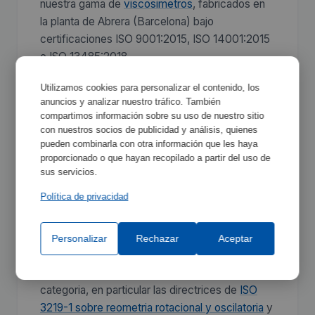
nuestra gama de
viscosimetros
, fabricados en
la planta de Abrera (Barcelona) bajo
certificaciones ISO 9001:2015, ISO 14001:2015
e ISO 13485:2018.
Caracteristicas destacadas de la familia:
Utilizamos cookies para personalizar el contenido, los
anuncios y analizar nuestro tráfico. También
Termostato de inmersión para trabajar por
compartimos información sobre su uso de nuestro sitio
encima de la temperatura ambiente. Todos los
con nuestros socios de publicidad y análisis, quienes
equipos cuentan con documentacion tecnica
pueden combinarla con otra información que les haya
descargable, manuales en formato PDF y
proporcionado o que hayan recopilado a partir del uso de
sus servicios.
especificaciones detalladas de cada modelo
para facilitar la seleccion segun el volumen de
Política de privacidad
muestra, rango de operacion y aplicacion
especifica del laboratorio.
Personalizar
Rechazar
Aceptar
En cuanto al cumplimiento normativo, esta
familia se ajusta a los requisitos aplicables a su
categoria, en particular las directrices de
ISO
3219-1 sobre reometria rotacional y oscilatoria
y