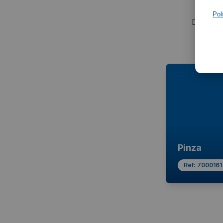
Pol
Descubr
Pinza
Ref:
7000161