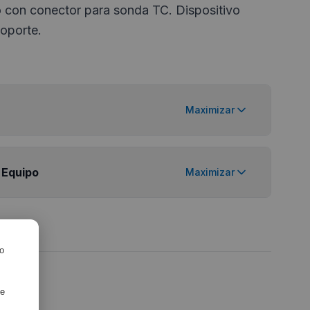
o con conector para sonda TC. Dispositivo
soporte.
Maximizar
 Equipo
Maximizar
ro
de