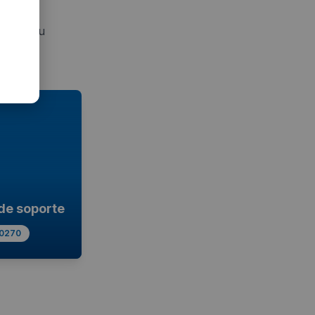
jorar su
 de soporte
0270