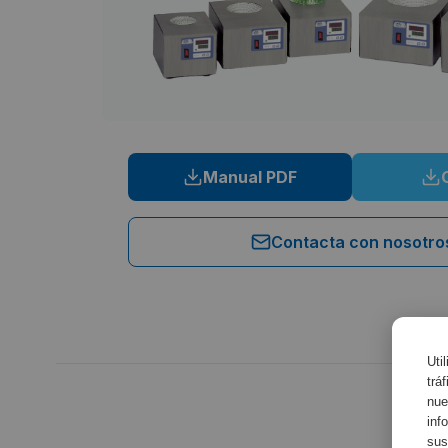
Manual PDF
Contacta con nosotro
Uti
trá
nue
inf
sus