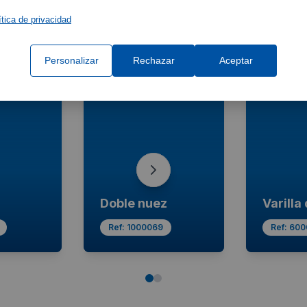
ítica de privacidad
e los accesorios que pueden complementar tu equipo y me
funcionalidad.
Personalizar
Rechazar
Aceptar
Doble nuez
Varilla
Ref:
1000069
Ref:
600