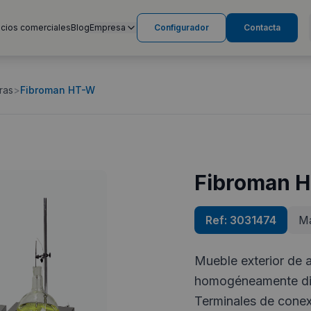
cios comerciales
Blog
Empresa
Configurador
Contacta
ras
>
Fibroman HT-W
Fibroman 
Ref:
3031474
Ma
Mueble exterior de 
homogéneamente dist
Terminales de conex