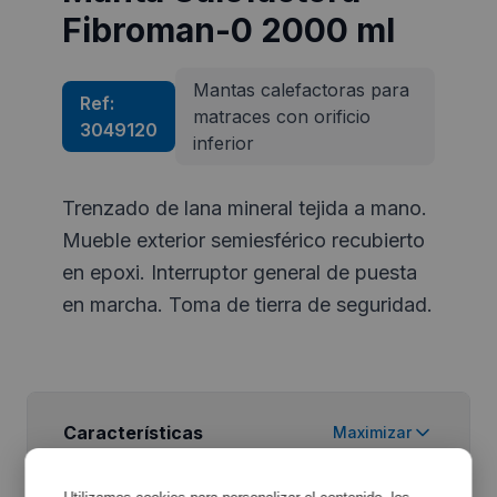
Fibroman-0 2000 ml
Mantas calefactoras para
Ref:
matraces con orificio
3049120
inferior
Trenzado de lana mineral tejida a mano.
Mueble exterior semiesférico recubierto
en epoxi. Interruptor general de puesta
en marcha. Toma de tierra de seguridad.
Características
Maximizar