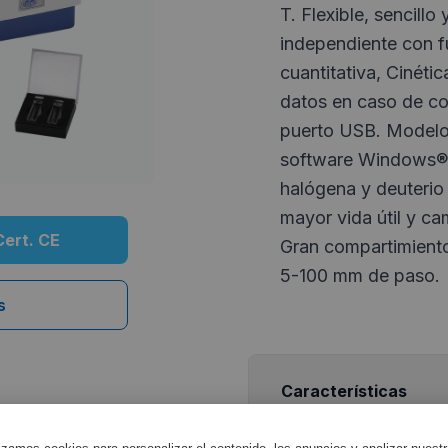
T. Flexible, sencillo
independiente con 
cuantitativa, Cinéti
datos en caso de co
puerto USB. Modelos
software Windows®.
halógena y deuterio
mayor vida útil y ca
Cert. CE
Gran compartimient
5-100 mm de paso.
s
Características