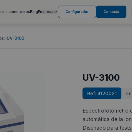
cios comerciales
Blog
Empresa
Configurador
Contacta
os
>
UV-3100
UV-3100
Ref:
4120021
Es
Espectrofotómetro de
automática de la lo
Diseñado para tests