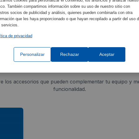
lizamos cookies para personalizar el contenido, los anuncios y analizar nuest
fico. También compartimos información sobre su uso de nuestro sitio con
Especificaciones del
stros socios de publicidad y análisis, quienes pueden combinarla con otra
ormación que les haya proporcionado o que hayan recopilado a partir del uso 
 servicios.
ítica de privacidad
Personalizar
Rechazar
Aceptar
Accesorios Relacionados
e los accesorios que pueden complementar tu equipo y me
funcionalidad.