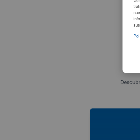
Uti
trá
nue
inf
sus
Pol
Descubr