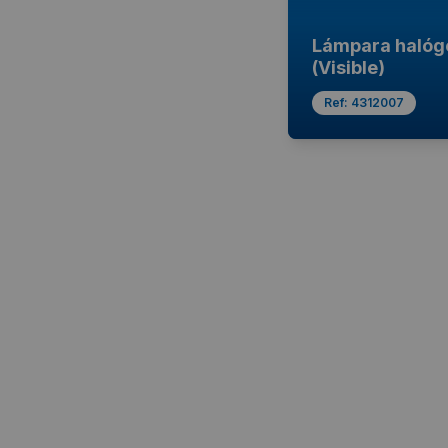
Lámpara halóg
(Visible)
Ref:
4312007