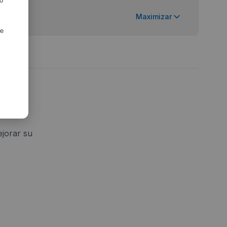
ro
 Equipo
Maximizar
de
jorar su