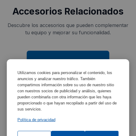
Accesorios Relacionados
Descubre los accesorios que pueden complementar
tu equipo y mejorar su funcionalidad.
Utilizamos cookies para personalizar el contenido, los
anuncios y analizar nuestro tráfico. También
compartimos información sobre su uso de nuestro sitio
con nuestros socios de publicidad y análisis, quienes
Frasco 250 ml Tampón
pueden combinarla con otra información que les haya
pH 9.23
proporcionado o que hayan recopilado a partir del uso de
sus servicios.
Ref:
4120127
Política de privacidad