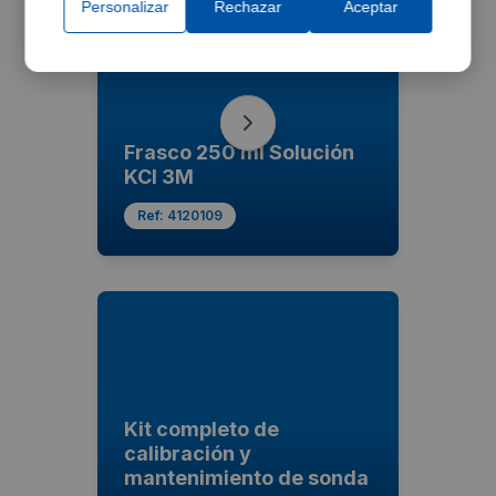
Personalizar
Rechazar
Aceptar
Frasco 250 ml Solución
KCl 3M
Ref:
4120109
Kit completo de
calibración y
mantenimiento de sonda