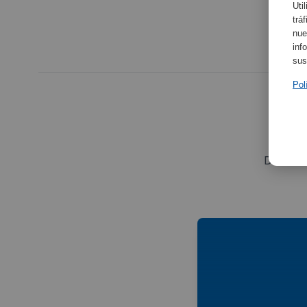
Uti
trá
nue
inf
sus
Pol
Descubr