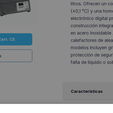
litros. Ofrecen un c
(±0,1 °C) y una hom
electrónico digital 
construcción integr
en acero inoxidable
Cert. CE
calefactores de ale
modelos incluyen gr
protección de segur
s
falta de líquido o s
Características