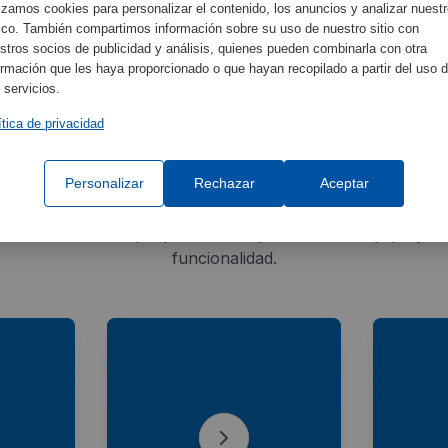
Especificaciones del
lizamos cookies para personalizar el contenido, los anuncios y analizar nuest
fico. También compartimos información sobre su uso de nuestro sitio con
stros socios de publicidad y análisis, quienes pueden combinarla con otra
ormación que les haya proporcionado o que hayan recopilado a partir del uso 
 servicios.
ítica de privacidad
Accesorios Relacionados
Personalizar
Rechazar
Aceptar
e los accesorios que pueden complementar tu equipo y me
funcionalidad.