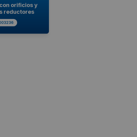
con orificios y
s reductores
003236