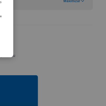
 Equipo
Maximizar
ro
de
jorar su