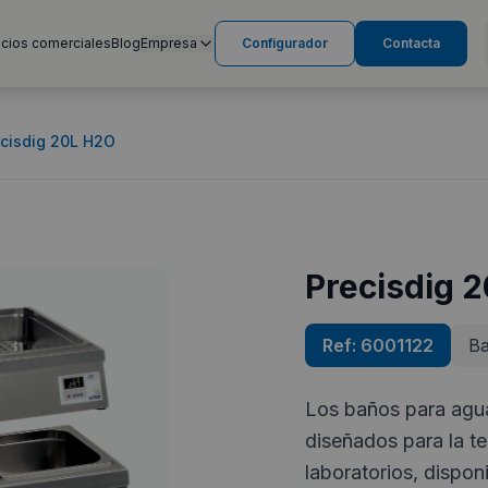
cios comerciales
Blog
Empresa
Configurador
Contacta
cisdig 20L H2O
Precisdig 
Ref:
6001122
Ba
Los baños para agua
diseñados para la te
laboratorios, dispon