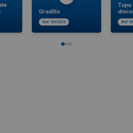
 de
Tapa 
s
Gradilla
disco
Ref:
1001203
Ref:
6