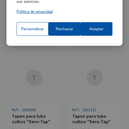
sus servicios.
Política de privacidad
Ref:
1001485
Ref:
1001478
Tapón para
Tapón para
Personalizar
Rechazar
Aceptar
esterilización
esterilización
Voir détail
Voir détail
T
T
Ref:
1028305
Ref:
1012131
Tapón para tubo
Tapón para tubo
cultivo "Sero-Tap"
cultivo "Sero-Tap"