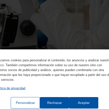
lizamos cookies para personalizar el contenido, los anuncios y analizar nuest
fico. También compartimos información sobre su uso de nuestro sitio con
stros socios de publicidad y análisis, quienes pueden combinarla con otra
ormación que les haya proporcionado o que hayan recopilado a partir del uso 
 servicios.
ítica de privacidad
Personalizar
Rechazar
Aceptar