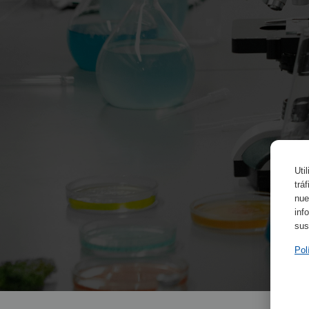
Uti
trá
nue
inf
sus
Pol