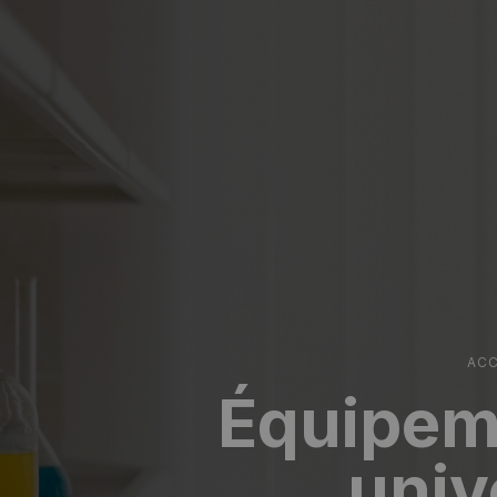
ACC
Équipeme
univ