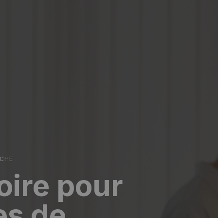
RCHE
oire pour
es de