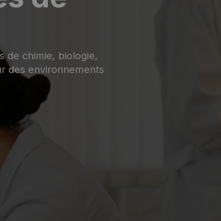
de chimie, biologie,
our des environnements