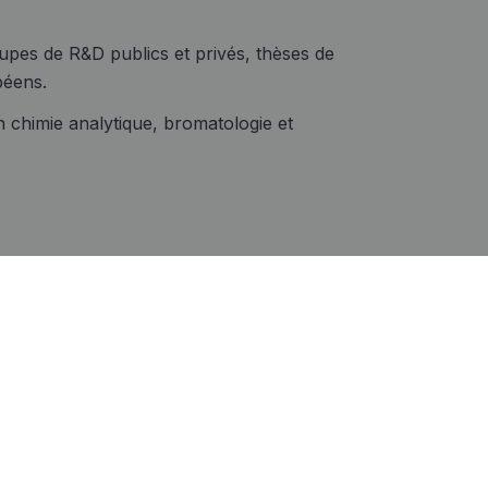
pes de R&D publics et privés, thèses de
péens.
 chimie analytique, bromatologie et
Expérience
76 ans au service des