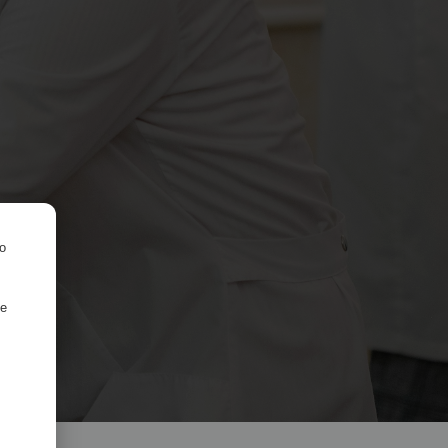
ro
de