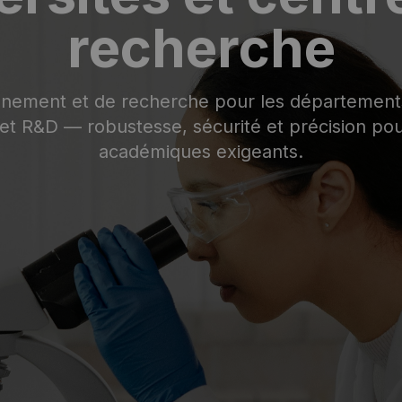
recherche
nement et de recherche pour les départements 
 et R&D — robustesse, sécurité et précision p
académiques exigeants.