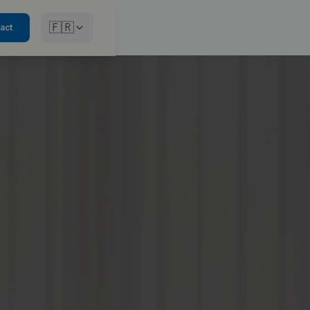
🇫🇷
act