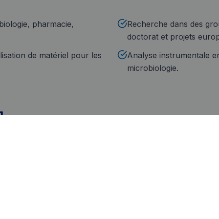
biologie, pharmacie,
Recherche dans des grou
doctorat et projets euro
lisation de matériel pour les
Analyse instrumentale en
microbiologie.
a
rtification
Service technique
uels techniques et
Délai de livraison adapté au