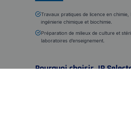
Travaux pratiques de licence en chimie, 
ingénierie chimique et biochimie.
Préparation de milieux de culture et stéri
laboratoires d’enseignement.
Pourquoi choisir JP Select
Fabrication propre
Ce
Équipements robustes conçus
Man