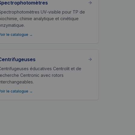
Spectrophotomètres
Spectrophotomètres UV-visible pour TP de
biochimie, chimie analytique et cinétique
enzymatique.
Voir le catalogue
→
Centrifugeuses
Centrifugeuses éducatives Centrolit et de
recherche Centronic avec rotors
interchangeables.
Voir le catalogue
→