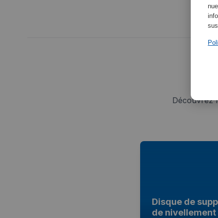
nue
inf
sus
Pol
Découvrez l
Disque de supp
de nivellement