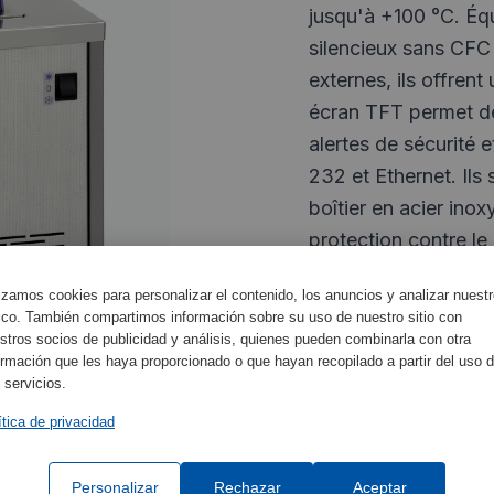
jusqu'à +100 °C. Éq
silencieux sans CFC
externes, ils offrent
écran TFT permet de
alertes de sécurité 
232 et Ethernet. Ils
boîtier en acier ino
protection contre le 
lizamos cookies para personalizar el contenido, los anuncios y analizar nuest
fico. También compartimos información sobre su uso de nuestro sitio con
stros socios de publicidad y análisis, quienes pueden combinarla con otra
ormación que les haya proporcionado o que hayan recopilado a partir del uso 
Caractéristiques
 servicios.
ítica de privacidad
Spécifications de l'
Personalizar
Rechazar
Aceptar