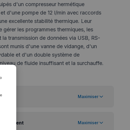
uipés d'un compresseur hermétique
 et d'une pompe de 12 l/min avec raccords
 une excellente stabilité thermique. Leur
 gérer les programmes thermiques, les
et la transmission de données via USB, RS-
 sont munis d'une vanne de vidange, d'un
xydable et d'un double système de
niveau de fluide insuffisant et la surchauffe.
ro
de
Maximiser
équipement
Maximiser