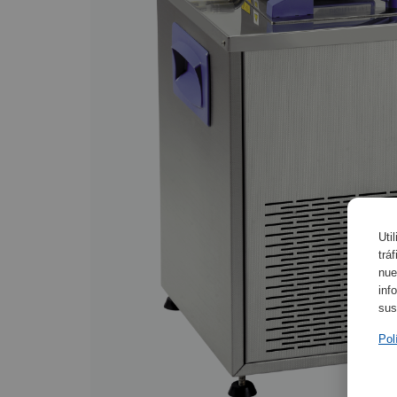
Uti
trá
nue
inf
sus
Pol