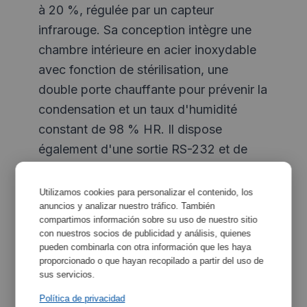
à 20 %, régulée par un capteur
infrarouge. Sa conception intègre une
chambre intérieure en acier inoxydable
avec fonction de stérilisation, une
double porte chauffante pour prévenir la
condensation et un taux d'humidité
constant de 98 % HR. Il dispose
également d'une sortie RS-232 et de
systèmes de sécurité indépendants et
avancés pour assurer une protection
Utilizamos cookies para personalizar el contenido, los
anuncios y analizar nuestro tráfico. También
contre les écarts par rapport à la
compartimos información sobre su uso de nuestro sitio
consigne ou une insuffisance de
con nuestros socios de publicidad y análisis, quienes
pression de gaz.
pueden combinarla con otra información que les haya
proporcionado o que hayan recopilado a partir del uso de
sus servicios.
Política de privacidad