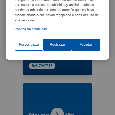
con nuestros socios de publicidad y análisis, quienes
pueden combinarla con otra información que les haya
proporcionado o que hayan recopilado a partir del uso de
sus servicios.
Política de privacidad
Personalizar
Rechazar
Aceptar
Réducteur pour tête
7001324, 7001447 et
7001653
Ref:
7001797