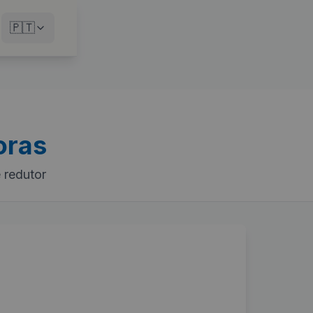
🇵🇹
oras
 redutor