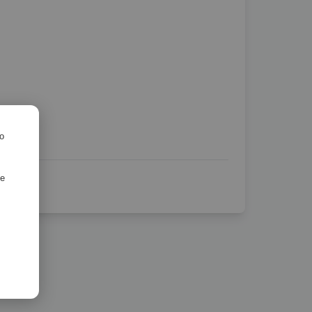
ro
de