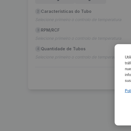
Características do Tubo
2
Selecione primeiro o controlo de temperatura
RPM/RCF
3
Selecione primeiro o controlo de temperatura
Quantidade de Tubos
4
Selecione primeiro o controlo de temperatura
Uti
trá
nue
inf
sus
Pol