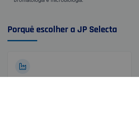
bromatologia e microbiologia.
Porquê escolher a JP Selecta
Fabricação própria
Equipamentos robustos concebidos para uso
intensivo por estudantes com elementos de
segurança reforçados.