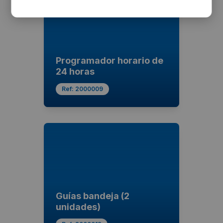
Programador horario de
24 horas
Ref:
2000009
Guías bandeja (2
unidades)