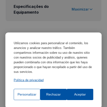
Especificações do
Maximizar
Equipamento
Utilizamos cookies para personalizar el contenido, los
anuncios y analizar nuestro tráfico. También
compartimos información sobre su uso de nuestro sitio
Acessórios Relacionados
con nuestros socios de publicidad y análisis, quienes
pueden combinarla con otra información que les haya
Descubra os acessórios que podem complementar
proporcionado o que hayan recopilado a partir del uso de
sus servicios.
o seu equipamento e melhorar a sua funcionalidade.
Política de privacidad
Personalizar
Rechazar
Aceptar