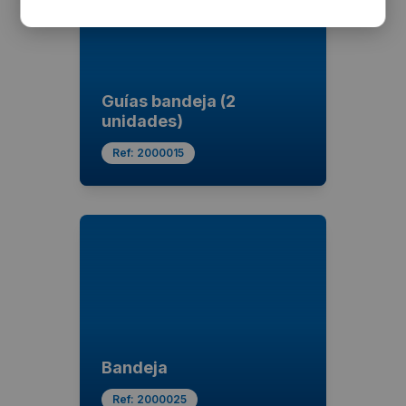
Guías bandeja (2
unidades)
Ref:
2000015
Bandeja
Ref:
2000025