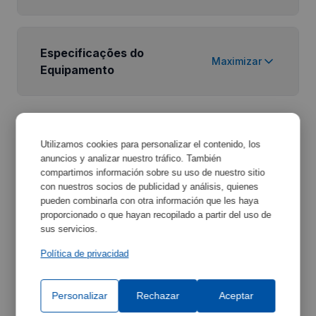
Especificações do
Maximizar
Equipamento
Utilizamos cookies para personalizar el contenido, los
anuncios y analizar nuestro tráfico. También
compartimos información sobre su uso de nuestro sitio
con nuestros socios de publicidad y análisis, quienes
Acessórios Relacionados
pueden combinarla con otra información que les haya
proporcionado o que hayan recopilado a partir del uso de
sus servicios.
Descubra os acessórios que podem complementar
o seu equipamento e melhorar a sua funcionalidade.
Política de privacidad
Personalizar
Rechazar
Aceptar