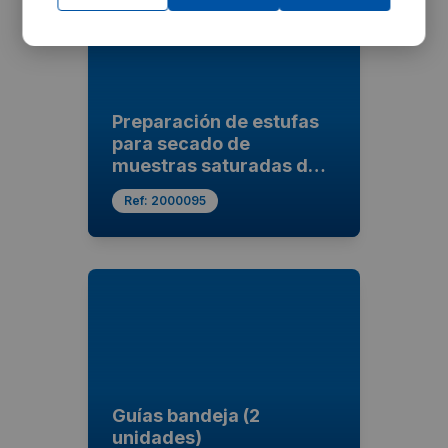
Preparación de estufas
para secado de
muestras saturadas de
humedad
Ref:
2000095
Guías bandeja (2
unidades)