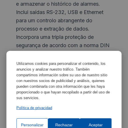
e armazenar o histórico de alarmes.
Inclui saídas RS-232, USB e Ethernet
para um controlo abrangente do
processo e extração de dados.
Incorpora uma tripla proteção de
segurança de acordo com a norma DIN
12876: um termóstato mecânico, um
alarme de software e um interruptor de
Utilizamos cookies para personalizar el contenido, los
anuncios y analizar nuestro tráfico. También
nível do tipo flutuador.
compartimos información sobre su uso de nuestro sitio
con nuestros socios de publicidad y análisis, quienes
pueden combinarla con otra información que les haya
proporcionado o que hayan recopilado a partir del uso de
sus servicios.
Características
Maximizar
Política de privacidad
Personalizar
Rechazar
Aceptar