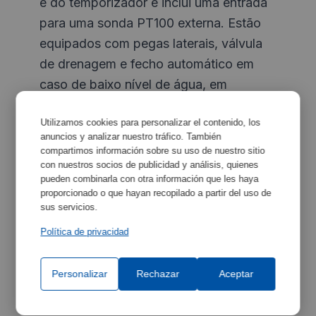
e do temporizador e inclui uma entrada
para uma sonda PT100 externa. Estão
equipados com pegas laterais, válvula
de drenagem e fecho automático em
caso de baixo nível de água, em
conformidade com a norma DIN 12876.
Utilizamos cookies para personalizar el contenido, los
anuncios y analizar nuestro tráfico. También
compartimos información sobre su uso de nuestro sitio
con nuestros socios de publicidad y análisis, quienes
pueden combinarla con otra información que les haya
Características
Maximizar
proporcionado o que hayan recopilado a partir del uso de
sus servicios.
Política de privacidad
Especificações do
Maximizar
Equipamento
Personalizar
Rechazar
Aceptar