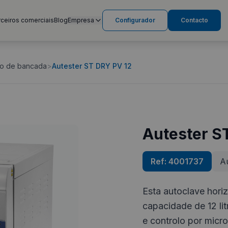
rceiros comerciais
Blog
Empresa
Configurador
Contacto
ção de bancada
>
Autester ST DRY PV 12
Autester S
Ref:
4001737
Au
Esta autoclave hori
capacidade de 12 li
e controlo por micr