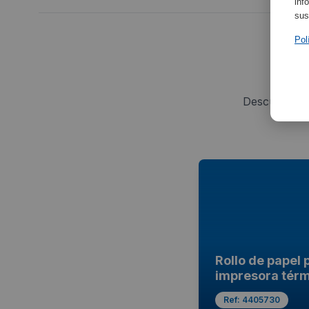
inf
sus
Pol
Descubra os
Rollo de papel 
impresora tér
Ref:
4405730