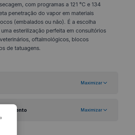
 secagem, com programas a 121 °C e 134
eta penetração do vapor em materiais
 ocos (embalados ou não). É a escolha
 uma esterilização perfeita em consultórios
veterinários, oftalmológicos, blocos
ios de tatuagens.
Maximizar
Equipamento
Maximizar
ro