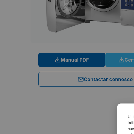
Manual PDF
Cer
Contactar connosco
Uti
trá
nue