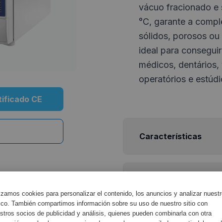
vácuo fracionado e
°C, garante a compl
sólidos, porosos ou
ideal para conseguir
médicos, dentários, 
operatórios e estúd
tificado CE
Características
Especificações do 
lizamos cookies para personalizar el contenido, los anuncios y analizar nuest
fico. También compartimos información sobre su uso de nuestro sitio con
stros socios de publicidad y análisis, quienes pueden combinarla con otra