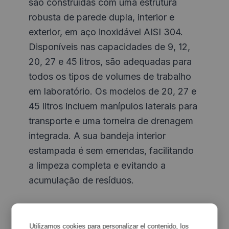
são construídas com uma estrutura
robusta de parede dupla, interior e
exterior, em aço inoxidável AISI 304.
Disponíveis nas capacidades de 9, 12,
20, 27 e 45 litros, são adequadas para
todos os tipos de volumes de trabalho
em laboratório. Os modelos de 20, 27 e
45 litros incluem manípulos laterais para
transporte e uma torneira de drenagem
integrada. A sua bandeja interior
estampada é sem emendas, facilitando
a limpeza completa e evitando a
acumulação de resíduos.
Utilizamos cookies para personalizar el contenido, los