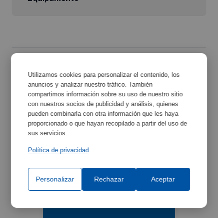
Utilizamos cookies para personalizar el contenido, los
Acessórios Relacionados
anuncios y analizar nuestro tráfico. También
compartimos información sobre su uso de nuestro sitio
con nuestros socios de publicidad y análisis, quienes
Descubra os acessórios que podem complementar
pueden combinarla con otra información que les haya
o seu equipamento e melhorar a sua funcionalidade.
proporcionado o que hayan recopilado a partir del uso de
sus servicios.
Política de privacidad
Personalizar
Rechazar
Aceptar