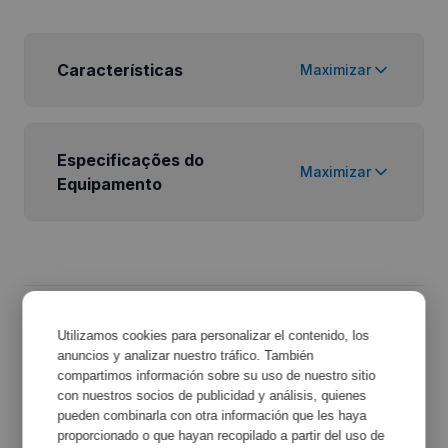
Características
Maximizar
Especificações do
Maximizar
Equipamento
Utilizamos cookies para personalizar el contenido, los
anuncios y analizar nuestro tráfico. También
Acessórios Relacionados
compartimos información sobre su uso de nuestro sitio
con nuestros socios de publicidad y análisis, quienes
Descubra os acessórios que podem complementar
pueden combinarla con otra información que les haya
proporcionado o que hayan recopilado a partir del uso de
o seu equipamento e melhorar a sua funcionalidade.