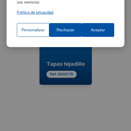
sus servicios.
Política de privacidad
Personalizar
Rechazar
Aceptar
Tapas tejadillo
Ref:
6000715