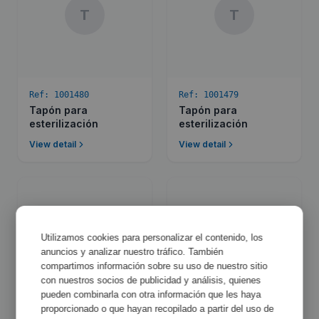
T
T
Ref:
1001480
Ref:
1001479
Tapón para
Tapón para
esterilización
esterilización
View detail
View detail
T
T
Utilizamos cookies para personalizar el contenido, los
anuncios y analizar nuestro tráfico. También
compartimos información sobre su uso de nuestro sitio
con nuestros socios de publicidad y análisis, quienes
pueden combinarla con otra información que les haya
proporcionado o que hayan recopilado a partir del uso de