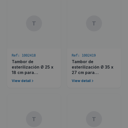
T
T
Ref:
1002418
Ref:
1002419
Tambor de
Tambor de
esterilización Ø 25 x
esterilización Ø 35 x
18 cm para
27 cm para
Presoclave Plus III 50
Presoclave Plus III 80
View detail
View detail
T
T