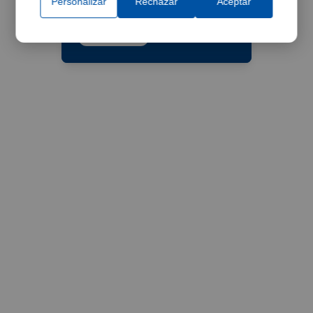
Personalizar
Rechazar
Aceptar
vacuum pump
Ref:
4001612