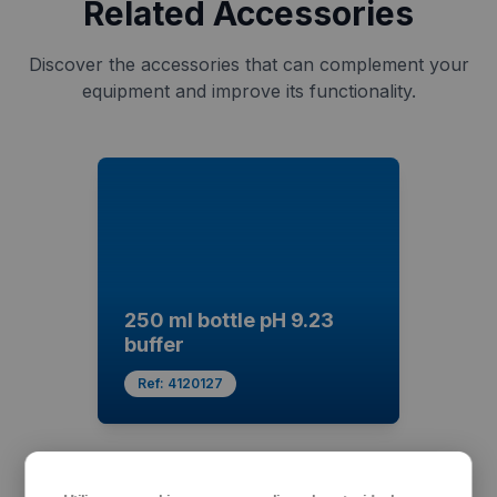
Related Accessories
Discover the accessories that can complement your
equipment and improve its functionality.
250 ml bottle pH 9.23
buffer
Ref:
4120127